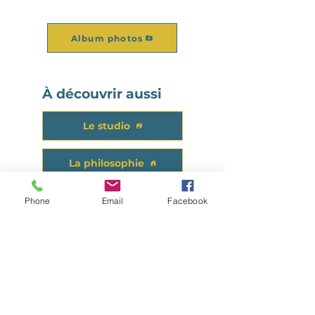
Album photos
À découvrir aussi
Le studio
La philosophie
Phone
Email
Facebook
Rester informé(e)
Rejoignez la liste de diffusion
abonnés pour profiter des
informations en avant-première.