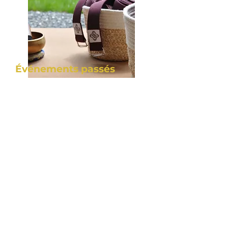
Événements passés
Vous êtes nombreux à avoir
suivi les activités proposées à
l'occasion du weekend
d'ouverture et les différents
stages de yoga et naturopathie
de l'été. Retour en images sur
ces moments passés ensemble.