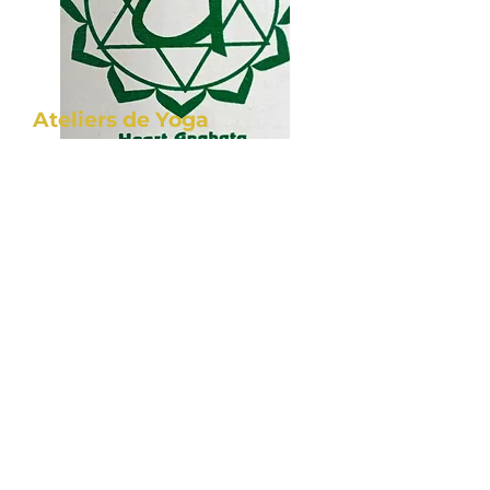
Ateliers de Yoga
Découvrez les ateliers de Yoga,
des moments privilégiés pour
développer son approche et sa
connaissance du Yoga. Certains
sont proposés avec le cabinet
JJJ-naturopathie à
Plougonvelin. L'occasion
d'associer deux disciplines
complémentaires pour prendre
soin de soi.