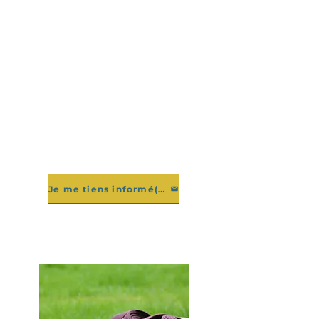
Inscrivez vous à notre lettre
abonnés pour être informé(e)
des prochains cours à la plage !
Je me tiens informé(e)