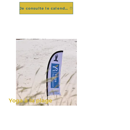
Je consulte le calendrier
Yoga à la plage
Associer la pratique du Yoga aux
beautés de nos plages de
Bretagne.