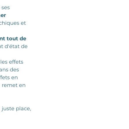
 ses 
er 
chiques et 
nt tout de 
 d'état de 
es effets 
ans des 
fets en 
se remet en 
 juste place, 