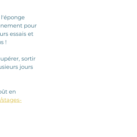
 l'éponge 
ignement pour 
urs essais et 
s ! 
cupérer, sortir 
sieurs jours 
oût en 
/stages-