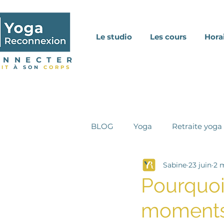
Le studio
Les cours
Horai
ONNECTER
IT
À SON
CORPS
BLOG
Yoga
Retraite yoga
Sabine
23 juin
2 
Stage en Inde
Méditation
Pourquoi
moments