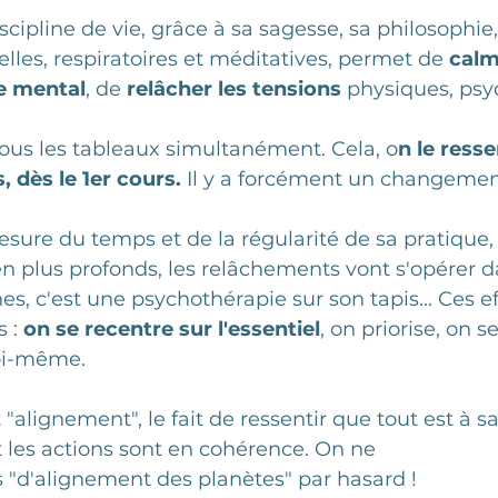
cipline de vie, grâce à sa sagesse, sa philosophie,
lles, respiratoires et méditatives, permet de
 calm
e mental
, de 
relâcher les tensions 
physiques, psy
tous les tableaux simultanément. Cela, o
n le resse
, dès le 1er cours.
 Il y a forcément un changement
esure du temps et de la régularité de sa pratique, l
en plus profonds, les relâchements vont s'opérer d
s, c'est une psychothérapie sur son tapis... Ces ef
 : 
on se recentre sur l'essentiel
, on priorise, on 
oi-même. 
"alignement", le fait de ressentir que tout est à sa
 les actions sont en cohérence. On ne 
as "d'alignement des planètes" par hasard !