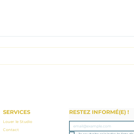
Retraite Yoga dans le
Finistère : la rencontre de
l'Inde et de la Bretagne, un
moment exceptionnel et
rare
SERVICES
RESTEZ INFORMÉ(E) !
Louer le Studio
Contact