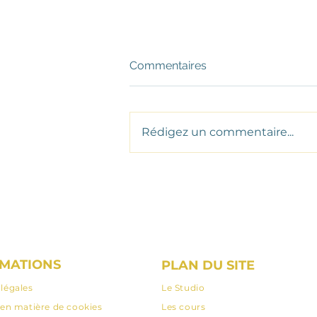
Commentaires
Rédigez un commentaire...
Quelle est ma Philosophie
pour organiser des stages
et retraites de yoga ?
MATIONS
PLAN DU SITE
légales
Le Studio
 en matière de cookies
Les cours