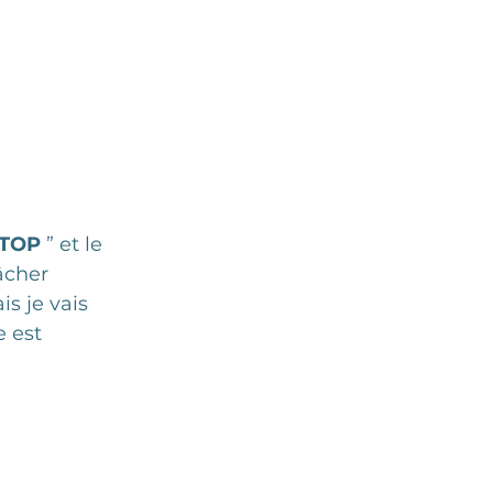
TOP 
” et le 
âcher 
s je vais 
 est 