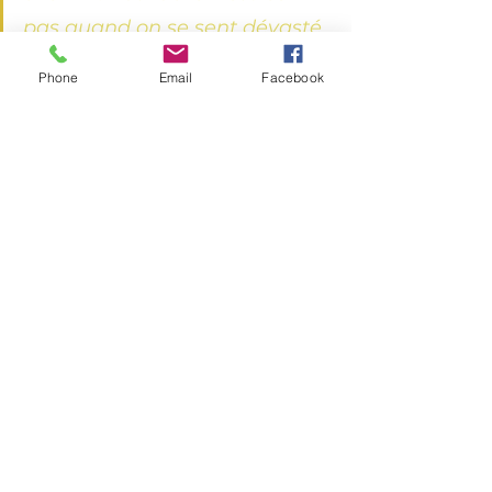
pas quand on se sent dévasté 
? Tous les jours, pendant des 
Phone
Email
Facebook
semaines, j’ai médité, répété 
« je cultive la Joie, je cultive la 
Joie ». Puis, j’ai observé que 
mes pensées et mes actes 
changeaient. On peut 
imaginer que le temps faisait 
son œuvre mais je ressentais 
que cela agissait bien au-delà 
(sans jeu de mots) des 
différentes étapes du deuil 
définies et documentées par 
les psy. 